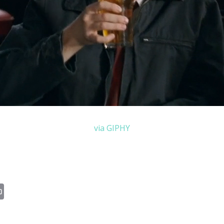
via GIPHY
n
il
Print