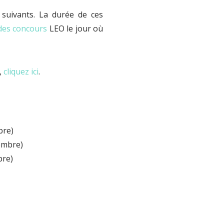
suivants. La durée de ces
des concours
LEO le jour où
,
cliquez ici
.
bre)
embre)
bre)