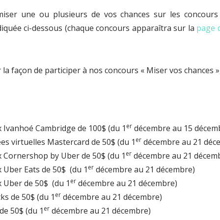
miser une ou plusieurs de vos chances sur les concours 
iquée ci-dessous (chaque concours apparaîtra sur la
page 
 la façon de participer à nos concours « Miser vos chances »
er
x Ivanhoé Cambridge de 100$ (du 1
décembre au 15 décem
er
es virtuelles Mastercard de 50$ (du 1
décembre au 21 déc
er
x Cornershop by Uber de 50$ (du 1
décembre au 21 décem
er
x Uber Eats de 50$ (du 1
décembre au 21 décembre)
er
x Uber de 50$ (du 1
décembre au 21 décembre)
er
ks de 50$ (du 1
décembre au 21 décembre)
er
de 50$ (du 1
décembre au 21 décembre)