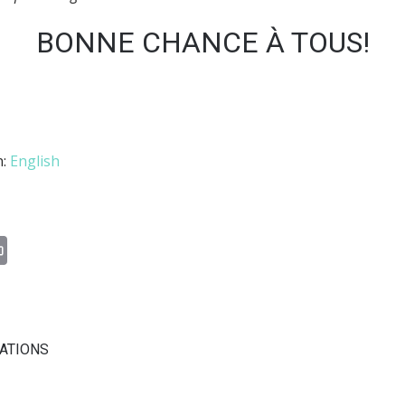
BONNE CHANCE À TOUS!
n:
English
n
il
Print
CATIONS