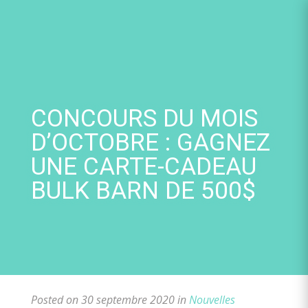
Skip
to
content
CONCOURS DU MOIS
D’OCTOBRE : GAGNEZ
UNE CARTE-CADEAU
BULK BARN DE 500$
Posted on 30 septembre 2020 in
Nouvelles