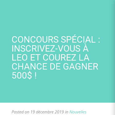
Skip
to
content
CONCOURS SPÉCIAL :
INSCRIVEZ-VOUS À
LEO ET COUREZ LA
CHANCE DE GAGNER
500$ !
Posted on 19 décembre 2019 in
Nouvelles