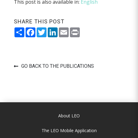
This post is also available in:
English
SHARE THIS POST
Share
Facebook
Twitter
LinkedIn
Email
Print
GO BACK TO THE PUBLICATIONS
About LEO
The LEO Mobile Application