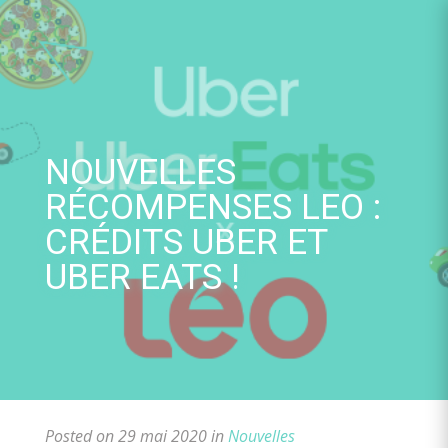
Skip
to
content
NOUVELLES
RÉCOMPENSES LEO :
CRÉDITS UBER ET
UBER EATS !
Posted on 29 mai 2020 in
Nouvelles