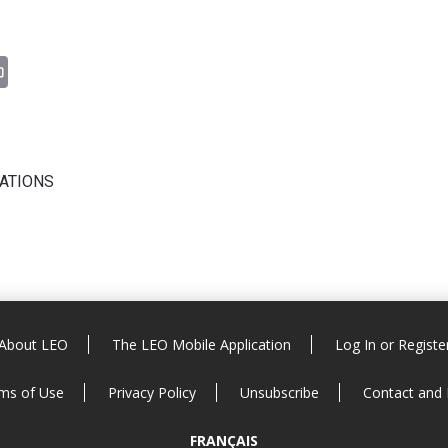
n
il
Print
CATIONS
About LEO
The LEO Mobile Application
Log In or Registe
ms of Use
Privacy Policy
Unsubscribe
Contact and
FRANÇAIS