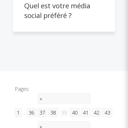
Quel est votre média
social préféré ?
Pages:
«
1
...
36
37
38
39
40
41
42
43
»