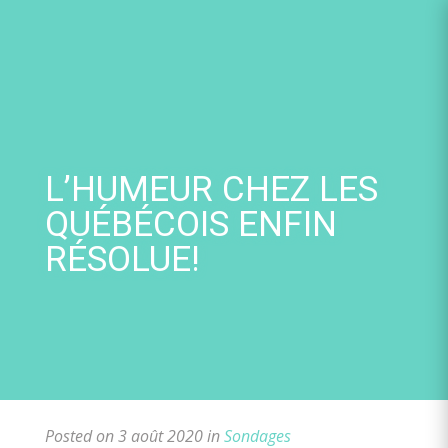
Skip
to
content
L’HUMEUR CHEZ LES
QUÉBÉCOIS ENFIN
RÉSOLUE!
Posted on 3 août 2020 in
Sondages