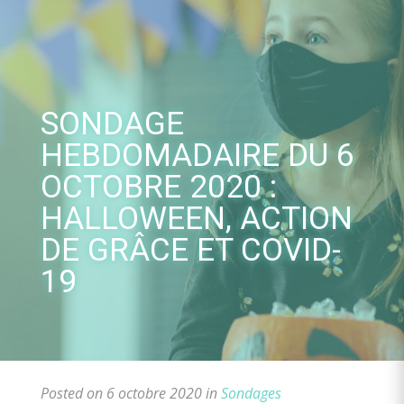
Skip
to
content
SONDAGE
HEBDOMADAIRE DU 6
OCTOBRE 2020 :
HALLOWEEN, ACTION
DE GRÂCE ET COVID-
19
Posted on 6 octobre 2020 in
Sondages