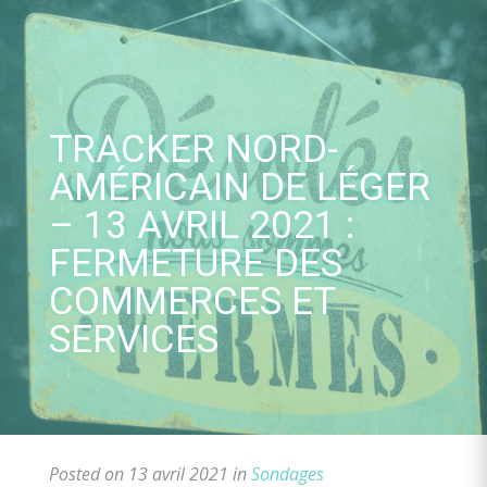
Skip
to
content
TRACKER NORD-
AMÉRICAIN DE LÉGER
– 13 AVRIL 2021 :
FERMETURE DES
COMMERCES ET
SERVICES
Posted on 13 avril 2021 in
Sondages