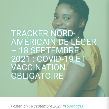
Skip
to
content
TRACKER NORD-
AMÉRICAIN DE LÉGER
– 18 SEPTEMBRE
2021 : COVID-19 ET
VACCINATION
OBLIGATOIRE
Posted on 18 septembre 2021 in
Sondages