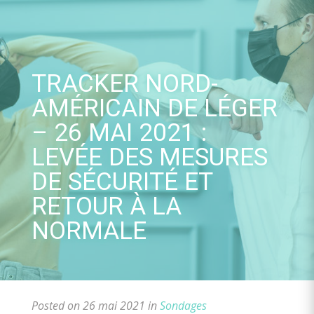
Skip
to
content
TRACKER NORD-
AMÉRICAIN DE LÉGER
– 26 MAI 2021 :
LEVÉE DES MESURES
DE SÉCURITÉ ET
RETOUR À LA
NORMALE
Posted on 26 mai 2021 in
Sondages