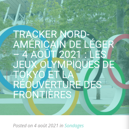
Skip
to
content
TRACKER NORD-
AMÉRICAIN DE LÉGER
– 4 AOÛT 2021 : LES
JEUX OLYMPIQUES DE
TOKYO ET LA
RÉOUVERTURE DES
FRONTIÈRES
Posted on 4 août 2021 in
Sondages