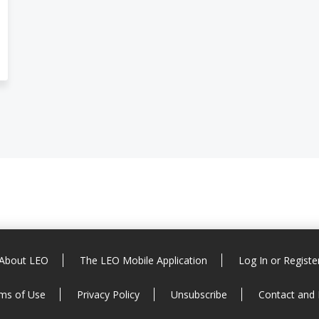
About LEO
The LEO Mobile Application
Log In or Registe
ms of Use
Privacy Policy
Unsubscribe
Contact and