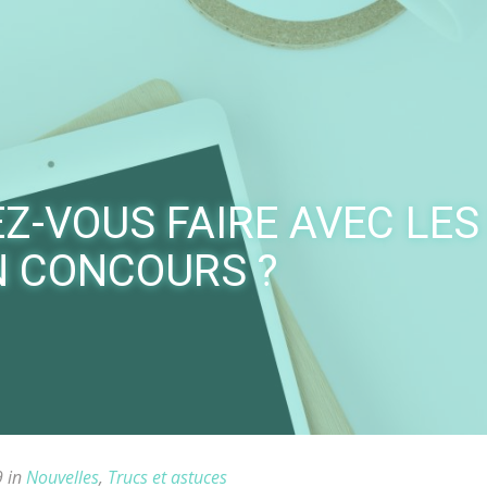
Z-VOUS FAIRE AVEC LES
N CONCOURS ?
9 in
Nouvelles
,
Trucs et astuces