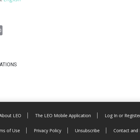
n
il
Print
CATIONS
About LEO
The LEO Mobile Application
Log In or Registe
ms of Use
Privacy Policy
Unsubscribe
Contact and