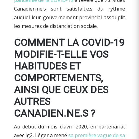
pandémie de la COVID-19
a révélé que 78 % des
Canadien.ne.s sont satisfait.e.s du rythme
auquel leur gouvernement provincial assouplit
les mesures de distanciation sociale.
COMMENT LA COVID-19
MODIFIE-T-ELLE VOS
HABITUDES ET
COMPORTEMENTS,
AINSI QUE CEUX DES
AUTRES
CANADIEN.NE.S ?
Au début du mois d’avril 2020, en partenariat
avec lg2, Léger a mené
sa première vague de sa