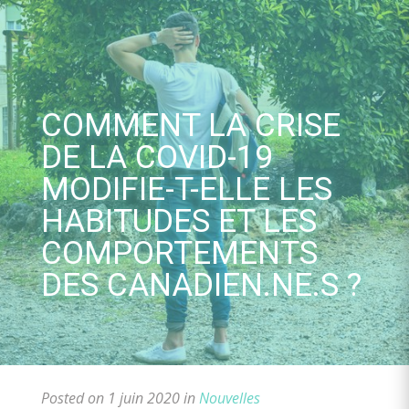
Skip
to
content
COMMENT LA CRISE
DE LA COVID-19
MODIFIE-T-ELLE LES
HABITUDES ET LES
COMPORTEMENTS
DES CANADIEN.NE.S ?
Posted on 1 juin 2020 in
Nouvelles