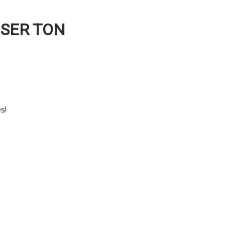
ISER TON
es!