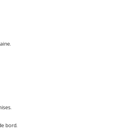
aine.
mises.
de bord.