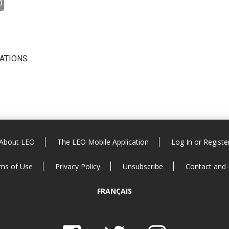
CATIONS
About LEO
The LEO Mobile Application
Log In or Registe
ms of Use
Privacy Policy
Unsubscribe
Contact and
FRANÇAIS