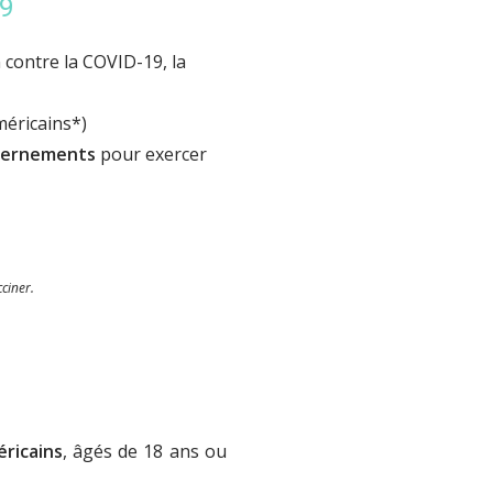
9
n contre la COVID-19, la
éricains*)
vernements
pour exercer
ciner.
ricains
, âgés de 18 ans ou