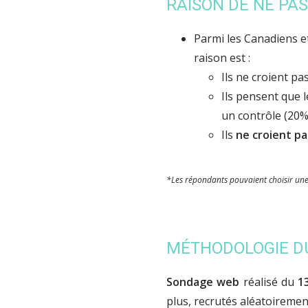
RAISON DE NE PAS
Parmi les Canadiens et
raison est :
Ils ne croient pa
Ils pensent que 
un contrôle (20%
Ils
ne croient pa
*Les répondants pouvaient choisir une o
MÉTHODOLOGIE D
Sondage web
réalisé du
1
plus, recrutés aléatoiremen