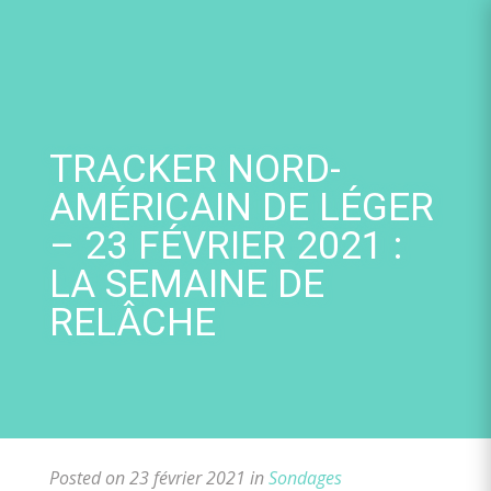
Skip
to
content
TRACKER NORD-
AMÉRICAIN DE LÉGER
– 23 FÉVRIER 2021 :
LA SEMAINE DE
RELÂCHE
Posted on 23 février 2021 in
Sondages