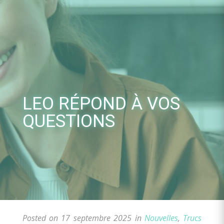
Skip
to
content
LEO RÉPOND À VOS
QUESTIONS
Posted on 17 septembre 2025 in
Nouvelles
,
Trucs