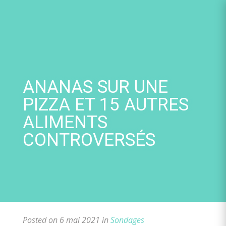
Skip
to
content
ANANAS SUR UNE
PIZZA ET 15 AUTRES
ALIMENTS
CONTROVERSÉS
Posted on 6 mai 2021 in
Sondages